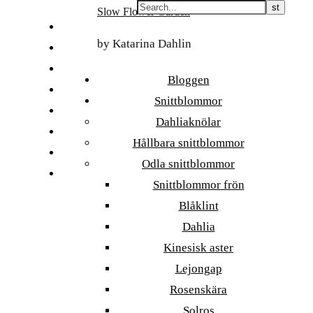
Skip
Slow Flower Garden
to
FI
content
by Katarina Dahlin
ET
SV
Bloggen
NB
Snittblommor
DA
Dahliaknölar
EN
Hållbara snittblommor
DE
Odla snittblommor
日本語
Snittblommor frön
Blåklint
Dahlia
Kinesisk aster
Lejongap
Rosenskära
Solros