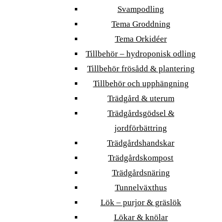
Svampodling
Tema Groddning
Tema Orkidéer
Tillbehör – hydroponisk odling
Tillbehör frösådd & plantering
Tillbehör och upphängning
Trädgård & uterum
Trädgårdsgödsel &
jordförbättring
Trädgårdshandskar
Trädgårdskompost
Trädgårdsnäring
Tunnelväxthus
Lök – purjor & gräslök
Lökar & knölar