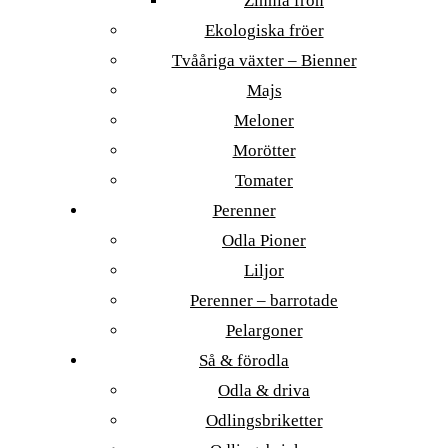
Zinnia frön
Ekologiska fröer
Tvååriga växter – Bienner
Majs
Meloner
Morötter
Tomater
Perenner
Odla Pioner
Liljor
Perenner – barrotade
Pelargoner
Så & förodla
Odla & driva
Odlingsbriketter