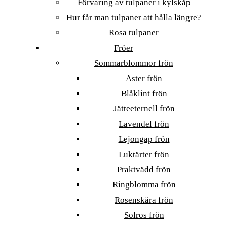
Förvaring av tulpaner i kylskåp
Hur får man tulpaner att hålla längre?
Rosa tulpaner
Fröer
Sommarblommor frön
Aster frön
Blåklint frön
Jätteeternell frön
Lavendel frön
Lejongap frön
Luktärter frön
Praktvädd frön
Ringblomma frön
Rosenskära frön
Solros frön