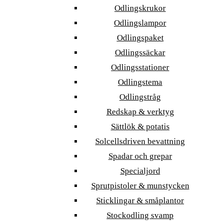
Odlingskrukor
Odlingslampor
Odlingspaket
Odlingssäckar
Odlingsstationer
Odlingstema
Odlingstråg
Redskap & verktyg
Sättlök & potatis
Solcellsdriven bevattning
Spadar och grepar
Specialjord
Sprutpistoler & munstycken
Sticklingar & småplantor
Stockodling svamp