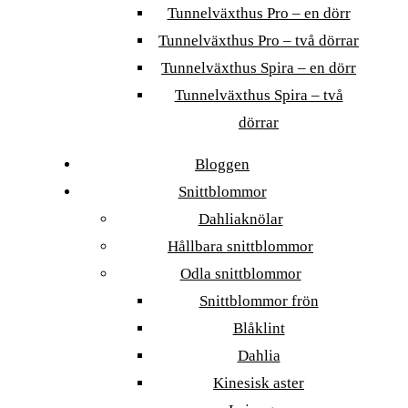
Tunnelväxthus Pro – en dörr
Tunnelväxthus Pro – två dörrar
Tunnelväxthus Spira – en dörr
Tunnelväxthus Spira – två
dörrar
Bloggen
Snittblommor
Dahliaknölar
Hållbara snittblommor
Odla snittblommor
Snittblommor frön
Blåklint
Dahlia
Kinesisk aster