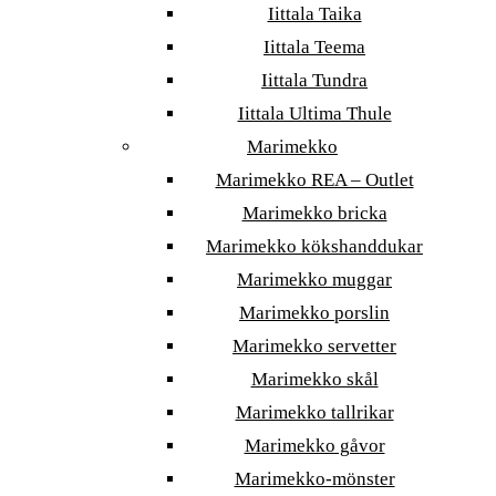
Iittala Taika
Iittala Teema
Iittala Tundra
Iittala Ultima Thule
Marimekko
Marimekko REA – Outlet
Marimekko bricka
Marimekko kökshanddukar
Marimekko muggar
Marimekko porslin
Marimekko servetter
Marimekko skål
Marimekko tallrikar
Marimekko gåvor
Marimekko-mönster