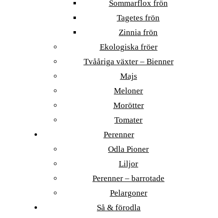
Sommarflox frön
Tagetes frön
Zinnia frön
Ekologiska fröer
Tvååriga växter – Bienner
Majs
Meloner
Morötter
Tomater
Perenner
Odla Pioner
Liljor
Perenner – barrotade
Pelargoner
Så & förodla