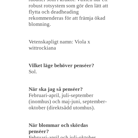
robust rotsystem som gör den lätt att
flytta och deadheading
rekommenderas för att främja ökad
blomning.
Vetenskapligt namn: Viola x
wittrockiana
Vilket läge behöver penséer?
Sol.
När ska jag så penséer?
Februari-april, juli-september
(inomhus) och maj-juni, september-
oktober (direktsådd utomhus).
När blommar och skördas
penséer?
Februari-april och juli-oktober.