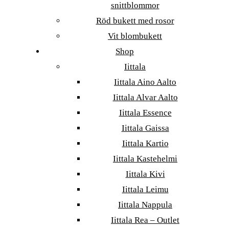
snittblommor
Röd bukett med rosor
Vit blombukett
Shop
Iittala
Iittala Aino Aalto
Iittala Alvar Aalto
Iittala Essence
Iittala Gaissa
Iittala Kartio
Iittala Kastehelmi
Iittala Kivi
Iittala Leimu
Iittala Nappula
Iittala Rea – Outlet