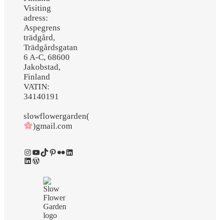
Visiting
adress:
Aspegrens
trädgård,
Trädgårdsgatan
6 A-C, 68600
Jakobstad,
Finland
VATIN:
34140191
slowflowergarden(
)gmail.com
Instagram
YouTube
TikTok
Pinterest
Flickr
LinkedIn
LinkedIn
WordPress