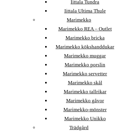
Iittala Tundra
Iittala Ultima Thule
Marimekko
Marimekko REA – Outlet
Marimekko bricka
Marimekko kökshanddukar
Marimekko muggar
Marimekko porslin
Marimekko servetter
Marimekko skål
Marimekko tallrikar
Marimekko gåvor
Marimekko-mönster
Marimekko Unikko
Trädgård