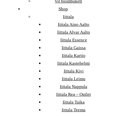
Vit blombukett
Shop
Iittala
Iittala Aino Aalto
Iittala Alvar Aalto
Iittala Essence
Iittala Gaissa
Iittala Kartio
Iittala Kastehelmi
Iittala Kivi
Iittala Leimu
Iittala Nappula
Iittala Rea – Outlet
Iittala Taika
Iittala Teema