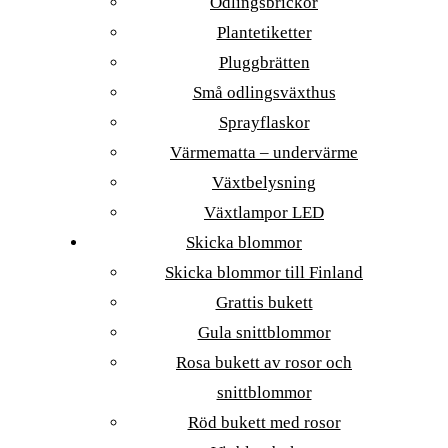
Odlingsbrickor
Plantetiketter
Pluggbrätten
Små odlingsväxthus
Sprayflaskor
Värmematta – undervärme
Växtbelysning
Växtlampor LED
Skicka blommor
Skicka blommor till Finland
Grattis bukett
Gula snittblommor
Rosa bukett av rosor och
snittblommor
Röd bukett med rosor