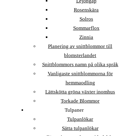
Lejongap
Rosenskära
Solros
Sommarflox
Zinnia
Planering av snittblommor till
blomsterlandet
Snittblommors namn på olika språk
Vanligaste snittblommorna för
hemmaodling
Lättskötta gröna växter inomhus
Torkade Blommor
Tulpaner
Tulpanlökar
Sätta tulpanlökar