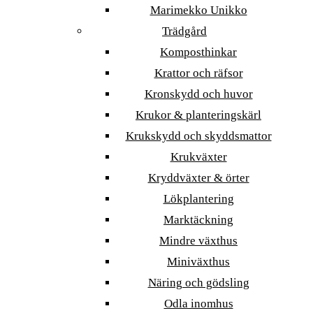
Marimekko Unikko
Trädgård
Komposthinkar
Krattor och räfsor
Kronskydd och huvor
Krukor & planteringskärl
Krukskydd och skyddsmattor
Krukväxter
Kryddväxter & örter
Lökplantering
Marktäckning
Mindre växthus
Miniväxthus
Näring och gödsling
Odla inomhus