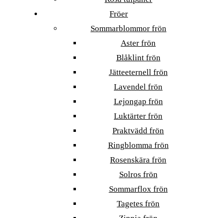
Fröer
Sommarblommor frön
Aster frön
Blåklint frön
Jätteeternell frön
Lavendel frön
Lejongap frön
Luktärter frön
Praktvädd frön
Ringblomma frön
Rosenskära frön
Solros frön
Sommarflox frön
Tagetes frön