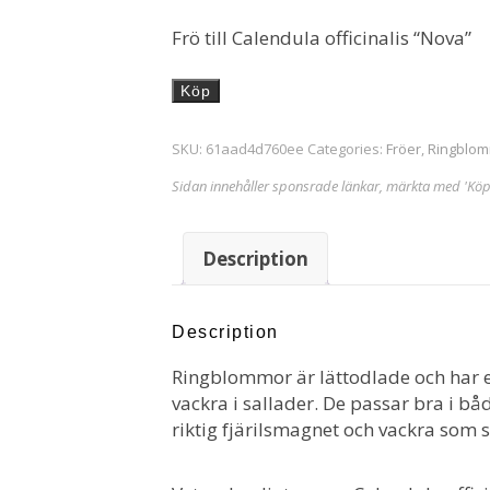
Frö till Calendula officinalis “Nova”
Köp
SKU:
61aad4d760ee
Categories:
Fröer
,
Ringblom
Sidan innehåller sponsrade länkar, märkta med 'Köp
Description
Description
Ringblommor är lättodlade och har e
vackra i sallader. De passar bra i b
riktig fjärilsmagnet och vackra som