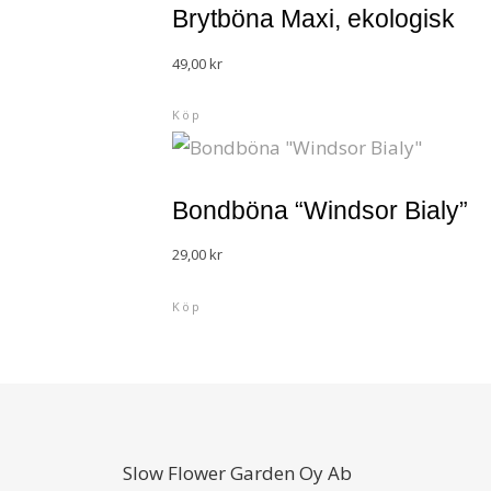
Brytböna Maxi, ekologisk
49,00
kr
Köp
Bondböna “Windsor Bialy”
29,00
kr
Köp
Slow Flower Garden Oy Ab