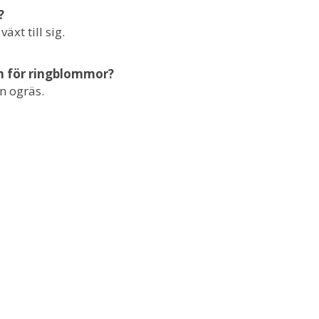
?
xt till sig.
n för ringblommor?
n ogräs.