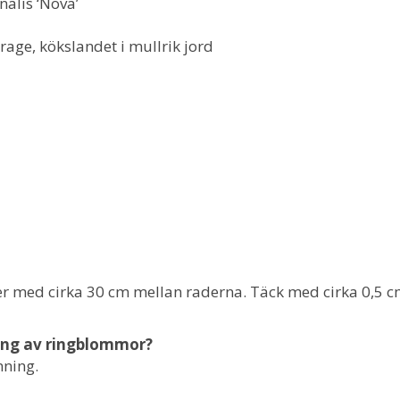
nalis ‘Nova’
rage, kökslandet i mullrik jord
er med cirka 30 cm mellan raderna. Täck med cirka 0,5 c
ning av ringblommor?
mning.