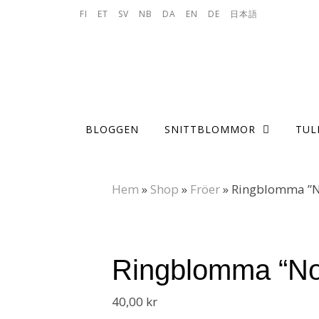
Skip to content
FI
ET
SV
NB
DA
EN
DE
日本語
BLOGGEN
SNITTBLOMMOR
TUL
Hem
»
Shop
»
Fröer
»
Ringblomma ”N
Ringblomma “No
40,00
kr