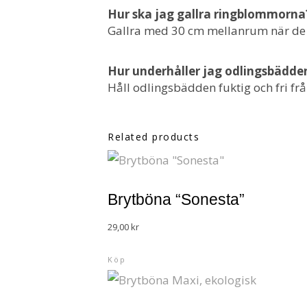
Hur ska jag gallra ringblommorna
Gallra med 30 cm mellanrum när de vä
Hur underhåller jag odlingsbädde
Håll odlingsbädden fuktig och fri frå
Related products
Brytböna “Sonesta”
29,00
kr
Köp