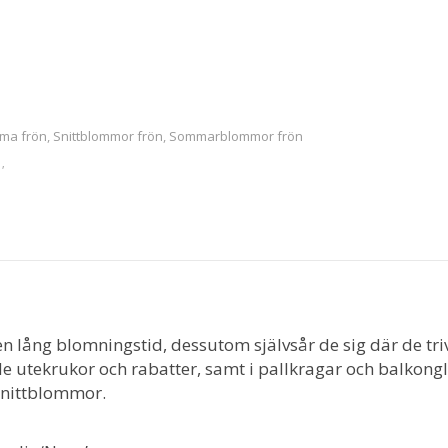
ma frön
,
Snittblommor frön
,
Sommarblommor frön
'
n lång blomningstid, dessutom självsår de sig där de tr
åde utekrukor och rabatter, samt i pallkragar och balkon
 snittblommor.