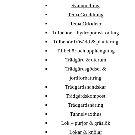
Svampodling
Tema Groddning
Tema Orkidéer
Tillbehör – hydroponisk odling
Tillbehör frösådd & plantering
Tillbehör och upphängning
Trädgård & uterum
Trädgårdsgödsel &
jordförbättring
Trädgårdshandskar
Trädgårdskompost
Trädgårdsnäring
Tunnelväxthus
Lök – purjor & gräslök
Lökar & knölar