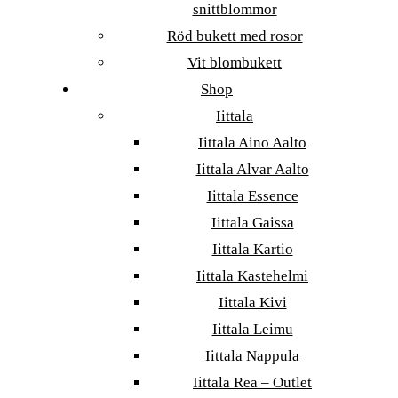
snittblommor
Röd bukett med rosor
Vit blombukett
Shop
Iittala
Iittala Aino Aalto
Iittala Alvar Aalto
Iittala Essence
Iittala Gaissa
Iittala Kartio
Iittala Kastehelmi
Iittala Kivi
Iittala Leimu
Iittala Nappula
Iittala Rea – Outlet