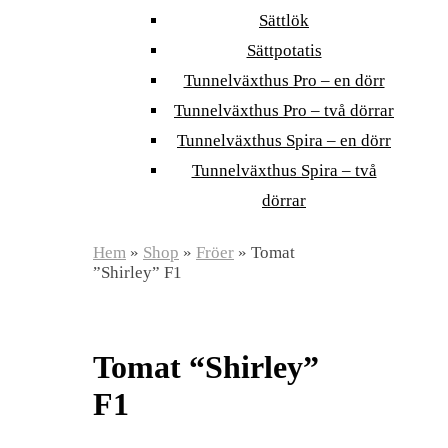
Sättlök
Sättpotatis
Tunnelväxthus Pro – en dörr
Tunnelväxthus Pro – två dörrar
Tunnelväxthus Spira – en dörr
Tunnelväxthus Spira – två
dörrar
Hem
»
Shop
»
Fröer
»
Tomat
”Shirley” F1
Tomat “Shirley”
F1