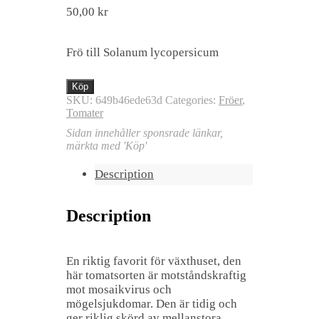
50,00
kr
Frö till Solanum lycopersicum
Köp
SKU:
649b46ede63d
Categories:
Fröer
,
Tomater
Sidan innehåller sponsrade länkar,
märkta med 'Köp'
Description
Description
En riktig favorit för växthuset, den
här tomatsorten är motståndskraftig
mot mosaikvirus och
mögelsjukdomar. Den är tidig och
ger riklig skörd av mellanstora