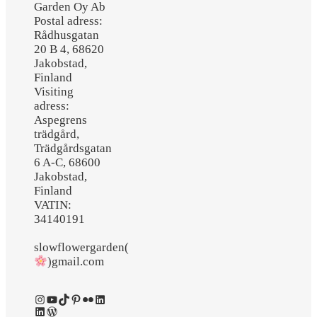
Garden Oy Ab
Postal adress:
Rådhusgatan
20 B 4, 68620
Jakobstad,
Finland
Visiting
adress:
Aspegrens
trädgård,
Trädgårdsgatan
6 A-C, 68600
Jakobstad,
Finland
VATIN:
34140191
slowflowergarden(
)gmail.com
Instagram
YouTube
TikTok
Pinterest
Flickr
LinkedIn
LinkedIn
WordPress