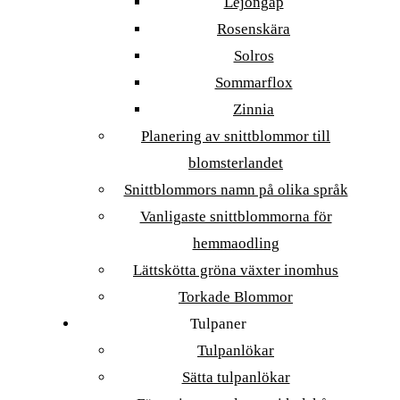
Lejongap
Rosenskära
Solros
Sommarflox
Zinnia
Planering av snittblommor till
blomsterlandet
Snittblommors namn på olika språk
Vanligaste snittblommorna för
hemmaodling
Lättskötta gröna växter inomhus
Torkade Blommor
Tulpaner
Tulpanlökar
Sätta tulpanlökar