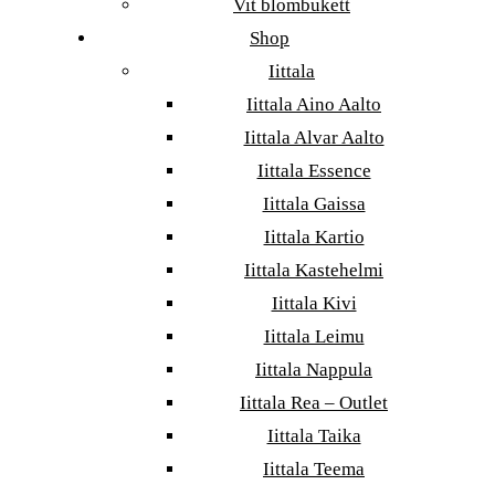
Vit blombukett
Shop
Iittala
Iittala Aino Aalto
Iittala Alvar Aalto
Iittala Essence
Iittala Gaissa
Iittala Kartio
Iittala Kastehelmi
Iittala Kivi
Iittala Leimu
Iittala Nappula
Iittala Rea – Outlet
Iittala Taika
Iittala Teema