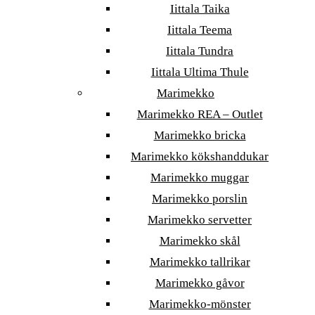
Iittala Taika
Iittala Teema
Iittala Tundra
Iittala Ultima Thule
Marimekko
Marimekko REA – Outlet
Marimekko bricka
Marimekko kökshanddukar
Marimekko muggar
Marimekko porslin
Marimekko servetter
Marimekko skål
Marimekko tallrikar
Marimekko gåvor
Marimekko-mönster