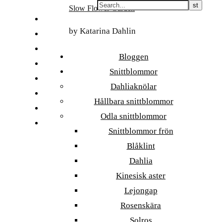
Skip
Slow Flower Garden
to
FI
content
by Katarina Dahlin
ET
SV
Bloggen
NB
Snittblommor
DA
Dahliaknölar
EN
Hållbara snittblommor
DE
Odla snittblommor
日本語
Snittblommor frön
Blåklint
Dahlia
Kinesisk aster
Lejongap
Rosenskära
Solros