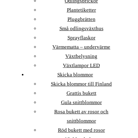
Odlingsbrickor
Plantetiketter
Pluggbrätten
Små odlingsväxthus
Sprayflaskor
Värmematta – undervärme
Växtbelysning
Växtlampor LED
Skicka blommor
Skicka blommor till Finland
Grattis bukett
Gula snittblommor
Rosa bukett av rosor och
snittblommor
Röd bukett med rosor