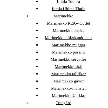
Iittala Tundra
Iittala Ultima Thule
Marimekko
Marimekko REA – Outlet
Marimekko bricka
Marimekko kökshanddukar
Marimekko muggar
Marimekko porslin
Marimekko servetter
Marimekko skål
Marimekko tallrikar
Marimekko gåvor
Marimekko-mönster
Marimekko Unikko
Trädgård