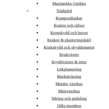
Marimekko Unikko
Trädgård
Komposthinkar
Krattor och räfsor
Kronskydd och huvor
Krukor & planteringskärl
Krukskydd och skyddsmattor
Krukväxter
Kryddväxter & örter
Lökplantering
Marktäckning
Mindre växthus
Miniväxthus
Näring och gödsling
Odla inomhus