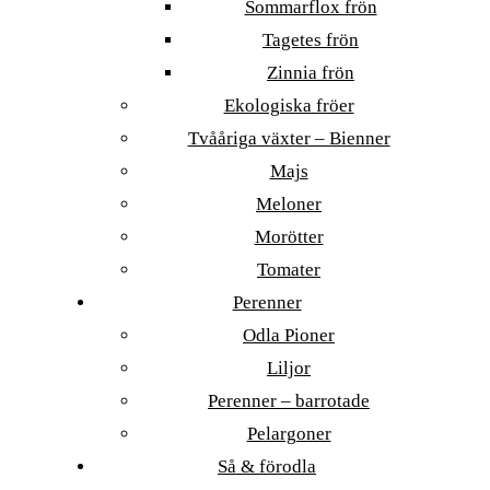
Sommarflox frön
Tagetes frön
Zinnia frön
Ekologiska fröer
Tvååriga växter – Bienner
Majs
Meloner
Morötter
Tomater
Perenner
Odla Pioner
Liljor
Perenner – barrotade
Pelargoner
Så & förodla