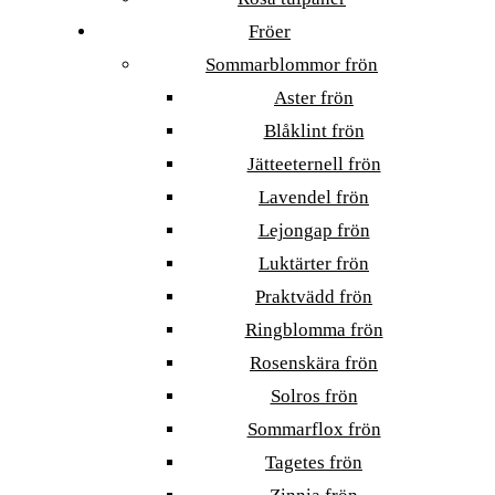
Fröer
Sommarblommor frön
Aster frön
Blåklint frön
Jätteeternell frön
Lavendel frön
Lejongap frön
Luktärter frön
Praktvädd frön
Ringblomma frön
Rosenskära frön
Solros frön
Sommarflox frön
Tagetes frön