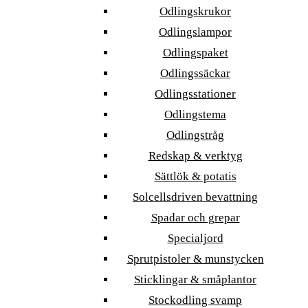
Odlingskrukor
Odlingslampor
Odlingspaket
Odlingssäckar
Odlingsstationer
Odlingstema
Odlingstråg
Redskap & verktyg
Sättlök & potatis
Solcellsdriven bevattning
Spadar och grepar
Specialjord
Sprutpistoler & munstycken
Sticklingar & småplantor
Stockodling svamp