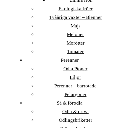
Zinnia frön
Ekologiska fröer
Tvååriga växter – Bienner
Majs
Meloner
Morötter
Tomater
Perenner
Odla Pioner
Liljor
Perenner – barrotade
Pelargoner
Så & förodla
Odla & driva
Odlingsbriketter