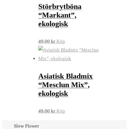
Störbrytböna
“Markant”,
ekologisk
49,00
kr
Köp
Asiatisk Bladmix
“Mesclun Mix”,
ekologisk
49,00
kr
Köp
Slow Flower