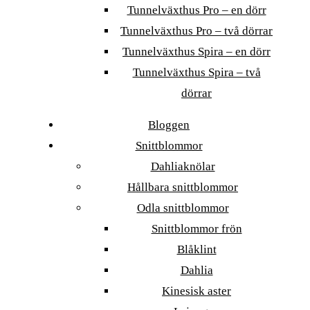
Tunnelväxthus Pro – en dörr
Tunnelväxthus Pro – två dörrar
Tunnelväxthus Spira – en dörr
Tunnelväxthus Spira – två
dörrar
Bloggen
Snittblommor
Dahliaknölar
Hållbara snittblommor
Odla snittblommor
Snittblommor frön
Blåklint
Dahlia
Kinesisk aster