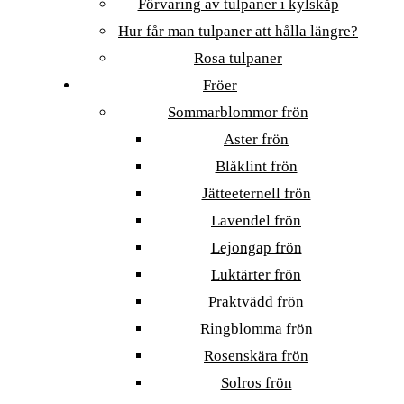
Förvaring av tulpaner i kylskåp
Hur får man tulpaner att hålla längre?
Rosa tulpaner
Fröer
Sommarblommor frön
Aster frön
Blåklint frön
Jätteeternell frön
Lavendel frön
Lejongap frön
Luktärter frön
Praktvädd frön
Ringblomma frön
Rosenskära frön
Solros frön